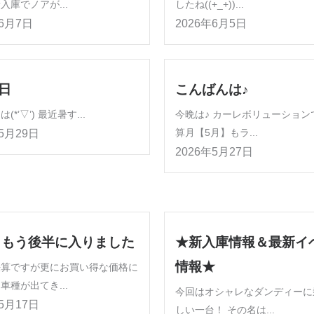
入庫でノアが...
したね((+_+))...
年6月7日
2026年6月5日
9日
こんばんは♪
(*’▽’) 最近暑す...
今晩は♪ カーレボリューション
算月【5月】もラ...
年5月29日
2026年5月27日
ももう後半に入りました
★新入庫情報＆最新イ
情報★
決算ですが更にお買い得な価格に
車種が出てき...
今回はオシャレなダンディーに
年5月17日
しい一台！ その名は...