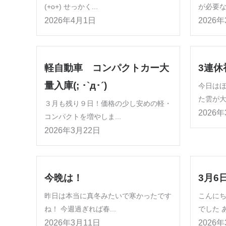
(+o+) せっかく...
が必要な
2026年4月1日
2026
軽自動車 コンパクトカー大
3連休
量入庫(; ･`д･´)
今日は
た雲が大
３月も残り９日！価格の少し安めの軽・
2026
コンパクトを増やしま...
2026年3月22日
今晩は！
3月6
昨日は本当に真冬みたいで寒かったです
こんにち
ね！ 今週過ぎれば春...
でした あ
2026年3月11日
2026