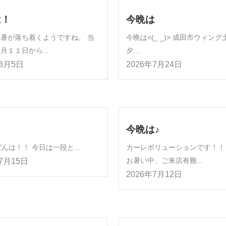
は！
今晩は
暑が落ち着くようですね。 当
今晩は<(_ _)> 成田市ウィン
月１１日から...
夕...
年8月5日
2026年7月24日
今晩は♪
は！！ 今日は一段と...
カーレボリューションです！！
お暑い中、ご来店有難...
年7月15日
2026年7月12日