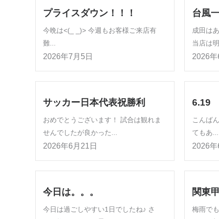
プライスダウン！！！
台風
今晩は<(_ _)> 今週もお客様ご来店有
成田は
難...
当店は明
2026年7月5日
2026
サッカー日本代表祝勝利
6.19
おめでとうございます！ 試合は観れま
こんば
せんでしたが良かった...
てもあ...
2026年6月21日
2026
今日は。。。
関東
今日は過ごしやすい1日でしたね♪ さ
梅雨でも