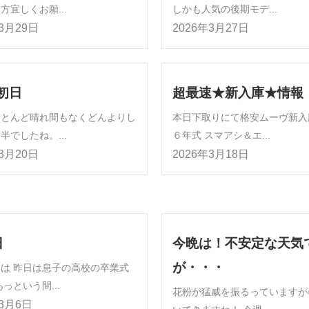
方宜しくお願...
しかも人気の後期モデ...
年3月29日
2026年3月27日
初日
超最速★新入庫★情報
ほとんど晴れ間もなくどんよりし
本日下取りにて格安ムーヴ新入
半でしたね。...
６年式 スマアシ＆エ...
年3月20日
2026年3月18日
日
今晩は！不安定な天気
が・・・
は 昨日は息子の高校の卒業式
っという間...
花粉が猛威を振るっていますが
年3月6日