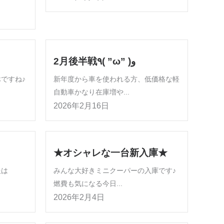
2月後半戦٩( ”ω” )و
休ですね♪
新年度から車を使われる方、低価格な軽
自動車かなり在庫増や...
2026年2月16日
★オシャレな一台新入庫★
報は
みんな大好きミニクーパーの入庫です♪
燃費も気になる今日...
2026年2月4日