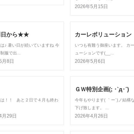
2026年5月15日
明日から★★
カーレボリューション
は♪ 暑い日が続いていますね 今
いつも有難う御座います。 カ
制服で出...
ューションです(__...
年5月8日
2026年5月6日
ＧＷ特別企画(; ･`д･´)
んは！！ あと２日で４月も終わ
今年もやります( ｀ー´)ノ結構
下げ致します。 ...
年4月29日
2026年4月26日