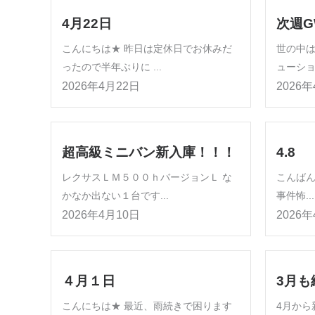
4月22日
次週G
こんにちは★ 昨日は定休日でお休みだ
世の中
ったので半年ぶりに ...
ューショ
2026年4月22日
2026
超高級ミニバン新入庫！！！
4.8
レクサスＬＭ５００ｈバージョンＬ な
こんば
かなか出ない１台です...
事件怖...
2026年4月10日
2026
４月１日
3月も
こんにちは★ 最近、雨続きで困ります
4月から