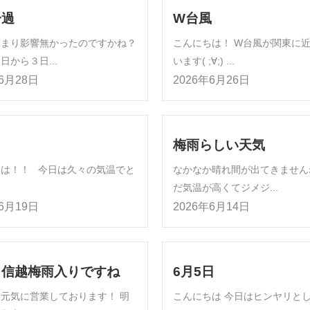
一過
W台風
あまり影響無かったのですかね？
こんにちは！ W台風が関東に
日から３日...
います( ;∀;) ...
年6月28日
2026年6月26日
梅雨らしい天気
んは！！ 今日は久々の気温でと
なかなか晴れ間が出てきません
だ気温が高くてジメジ...
年6月19日
2026年6月14日
甲信越梅雨入りですね
6月5日
元気に営業しております！ 明
こんにちは 今日はヒンヤリと