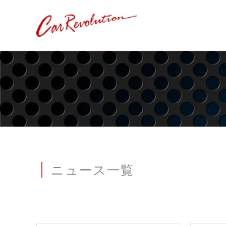
内
容
を
ス
キ
ッ
プ
ニュース一覧