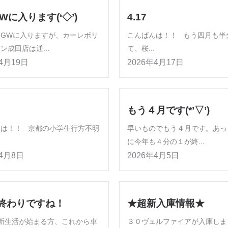
Wに入ります(‘◇’)ゞ
4.17
はGWに入りますが、カーレボリ
こんばんは！！ もう四月も半
ン成田店は通...
て、桜...
年4月19日
2026年4月17日
もう４月です(*’▽’)
んは！！ 京都の小学生行方不明
早いものでもう４月です。あっ
に今年も４分の１が終...
年4月8日
2026年4月5日
終わりですね！
★超新入庫情報★
新生活が始まる方、これから車
３０ヴェルファイアが入庫しま