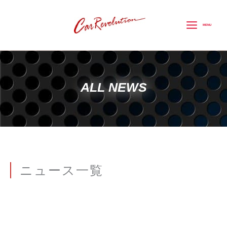
内
容
MENU
を
ス
キ
ッ
ALL NEWS
プ
ニュース一覧