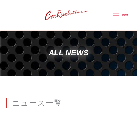
内
容
MENU
を
ス
キ
ッ
ALL NEWS
プ
ニュース一覧