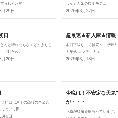
方宜しくお願...
しかも人気の後期モデ...
年3月29日
2026年3月27日
初日
超最速★新入庫★情報
ほとんど晴れ間もなくどんよりし
本日下取りにて格安ムーヴ新入
半でしたね。...
６年式 スマアシ＆エ...
年3月20日
2026年3月18日
日
今晩は！不安定な天気
が・・・
は 昨日は息子の高校の卒業式
っという間...
花粉が猛威を振るっていますが
年3月6日