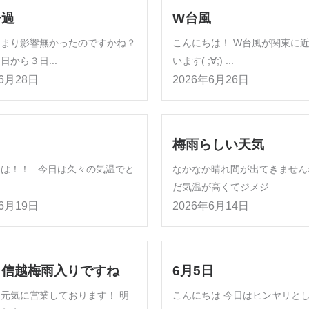
一過
W台風
あまり影響無かったのですかね？
こんにちは！ W台風が関東に
日から３日...
います( ;∀;) ...
年6月28日
2026年6月26日
梅雨らしい天気
んは！！ 今日は久々の気温でと
なかなか晴れ間が出てきません
だ気温が高くてジメジ...
年6月19日
2026年6月14日
甲信越梅雨入りですね
6月5日
元気に営業しております！ 明
こんにちは 今日はヒンヤリと