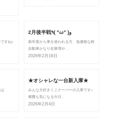
2月後半戦٩( ”ω” )و
休ですね♪
新年度から車を使われる方、低価格な軽
自動車かなり在庫増や...
2026年2月16日
★オシャレな一台新入庫★
報は
みんな大好きミニクーパーの入庫です♪
燃費も気になる今日...
2026年2月4日