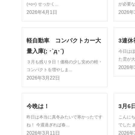
(+o+) せっかく...
が必要な
2026年4月1日
2026
軽自動車 コンパクトカー大
3連休
量入庫(; ･`д･´)
今日は
た雲が大
３月も残り９日！価格の少し安めの軽・
2026
コンパクトを増やしま...
2026年3月22日
今晩は！
3月6
昨日は本当に真冬みたいで寒かったです
こんにち
ね！ 今週過ぎれば春...
でした あ
2026年3月11日
2026