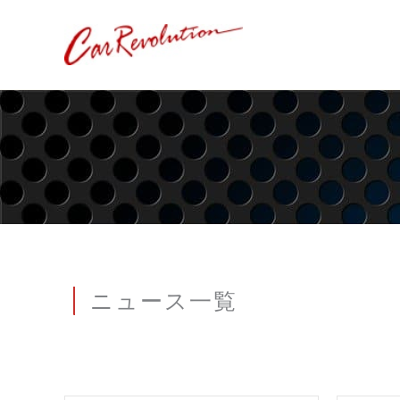
内
容
を
ス
キ
ッ
プ
ニュース一覧