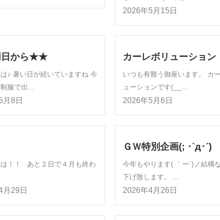
2026年5月15日
明日から★★
カーレボリューション
は♪ 暑い日が続いていますね 今
いつも有難う御座います。 カ
制服で出...
ューションです(__...
年5月8日
2026年5月6日
ＧＷ特別企画(; ･`д･´)
んは！！ あと２日で４月も終わ
今年もやります( ｀ー´)ノ結構
下げ致します。 ...
年4月29日
2026年4月26日