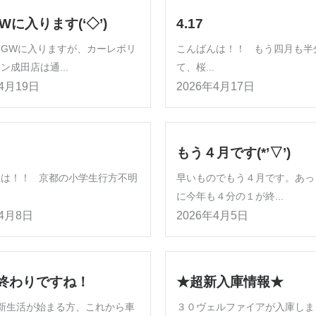
Wに入ります(‘◇’)ゞ
4.17
はGWに入りますが、カーレボリ
こんばんは！！ もう四月も半
ン成田店は通...
て、桜...
年4月19日
2026年4月17日
もう４月です(*’▽’)
んは！！ 京都の小学生行方不明
早いものでもう４月です。あっ
に今年も４分の１が終...
年4月8日
2026年4月5日
終わりですね！
★超新入庫情報★
新生活が始まる方、これから車
３０ヴェルファイアが入庫しま