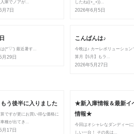
入庫でノアが...
したね((+_+))...
年6月7日
2026年6月5日
9日
こんばんは♪
(*’▽’) 最近暑す...
今晩は♪ カーレボリューション
算月【5月】もラ...
年5月29日
2026年5月27日
ももう後半に入りました
★新入庫情報＆最新イ
情報★
決算ですが更にお買い得な価格に
車種が出てき...
今回はオシャレなダンディーに
年5月17日
しい一台！ その名は...