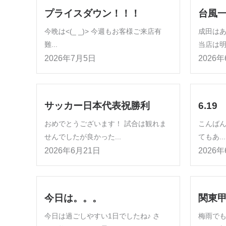
プライスダウン！！！
台風
今晩は<(_ _)> 今週もお客様ご来店有
成田は
難...
当店は明
2026年7月5日
2026
サッカー日本代表祝勝利
6.19
おめでとうございます！ 試合は観れま
こんば
せんでしたが良かった...
てもあ...
2026年6月21日
2026
今日は。。。
関東
今日は過ごしやすい1日でしたね♪ さ
梅雨でも