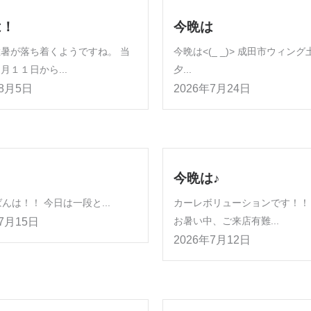
は！
今晩は
暑が落ち着くようですね。 当
今晩は<(_ _)> 成田市ウィン
月１１日から...
夕...
年8月5日
2026年7月24日
今晩は♪
は！！ 今日は一段と...
カーレボリューションです！！
お暑い中、ご来店有難...
年7月15日
2026年7月12日