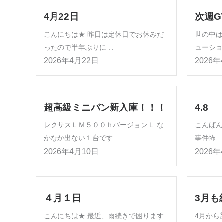
4月22日
次週G
こんにちは★ 昨日は定休日でお休みだ
世の中
ったので半年ぶりに ...
ューショ
2026年4月22日
2026
超高級ミニバン新入庫！！！
4.8
レクサスＬＭ５００ｈバージョンＬ な
こんば
かなか出ない１台です...
事件怖...
2026年4月10日
2026
４月１日
3月も
こんにちは★ 最近、雨続きで困ります
4月から