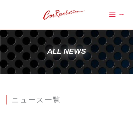
内
容
MENU
を
ス
キ
ッ
ALL NEWS
プ
ニュース一覧