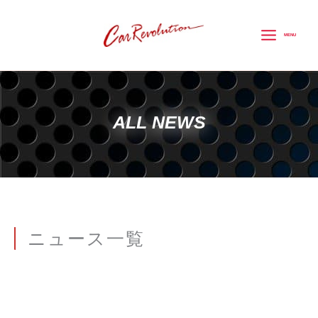
内
容
MENU
を
ス
キ
ッ
ALL NEWS
プ
ニュース一覧