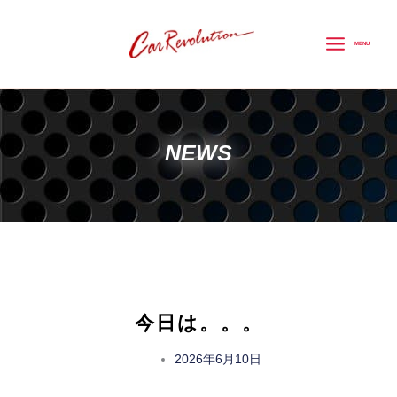
内
容
MENU
を
ス
キ
ッ
NEWS
プ
今日は。。。
2026年6月10日