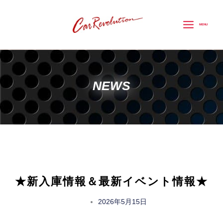
内
容
MENU
を
ス
キ
ッ
NEWS
プ
★新入庫情報＆最新イベント情報★
2026年5月15日