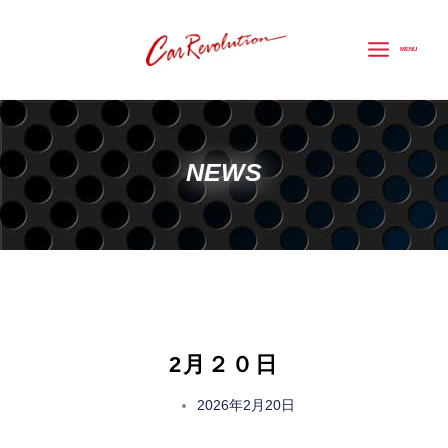
内
容
MENU
を
ス
キ
ッ
NEWS
プ
2月２０日
2026年2月20日