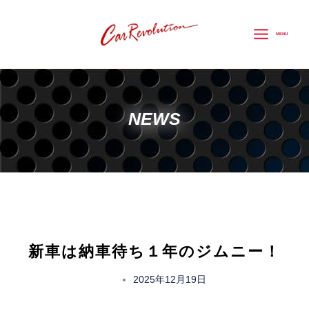
内
容
MENU
を
ス
キ
ッ
NEWS
プ
新車は納車待ち１年のジムニー！
2025年12月19日