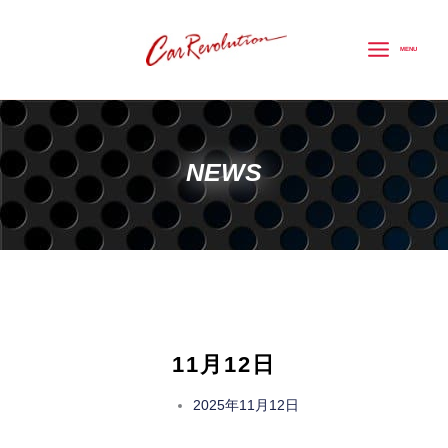
内
容
MENU
を
ス
キ
ッ
NEWS
プ
11月12日
2025年11月12日