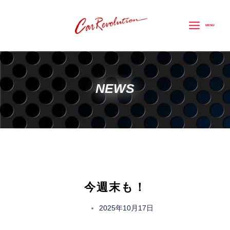
内
容
MENU
を
ス
キ
ッ
NEWS
プ
今週末も！
2025年10月17日