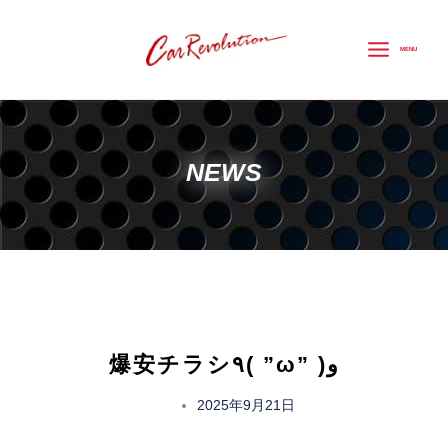
内
容
MENU
を
ス
キ
ッ
NEWS
プ
爆安チラシ٩( ”ω” )و
2025年9月21日