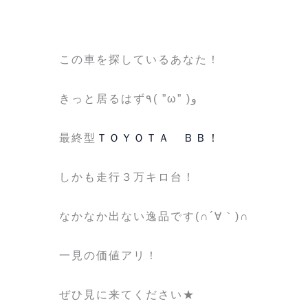
この車を探しているあなた！
きっと居るはず٩( ”ω” )و
最終型
ＴＯＹＯＴＡ ＢＢ！
しかも走行３万キロ台！
なかなか出ない逸品です(∩´∀｀)∩
一見の価値アリ！
ぜひ見に来てください★