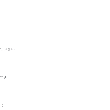
+o+)
す★
)