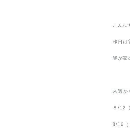
こんにち
昨日は
我が家
来週か
８/1
8/1