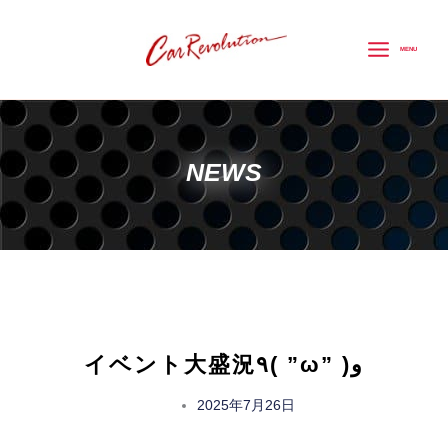
内
容
MENU
を
ス
キ
ッ
NEWS
プ
イベント大盛況٩( ”ω” )و
2025年7月26日