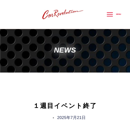
内
容
MENU
を
ス
キ
ッ
NEWS
プ
１週目イベント終了
2025年7月21日