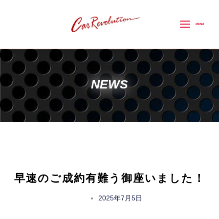
内
容
MENU
を
ス
キ
ッ
NEWS
プ
早速のご成約有難う御座いました！
2025年7月5日