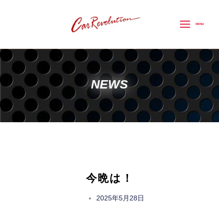
内
容
MENU
を
ス
キ
ッ
NEWS
プ
今晩は！
2025年5月28日