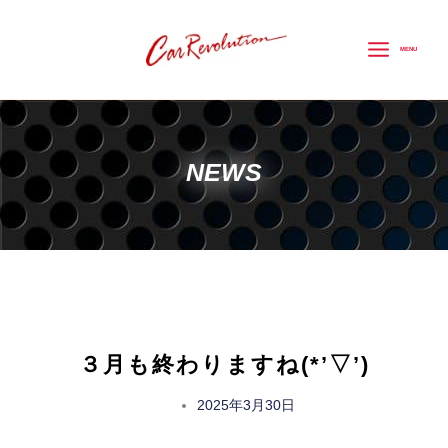
内
容
MENU
を
ス
キ
ッ
NEWS
プ
３月も終わりますね(*’▽’)
2025年3月30日