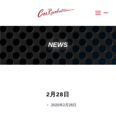
内
容
MENU
を
ス
キ
ッ
NEWS
プ
2月28日
2025年2月28日