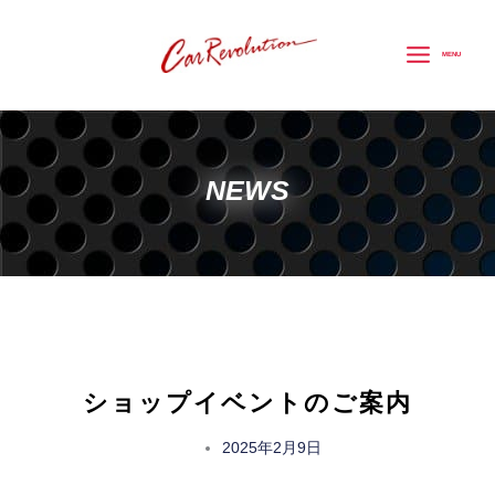
内
容
MENU
を
ス
キ
ッ
NEWS
プ
ショップイベントのご案内
2025年2月9日